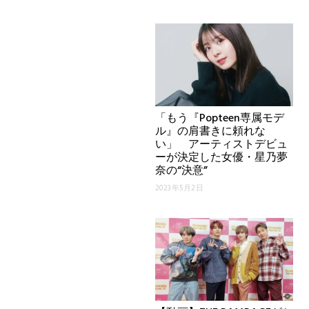
「もう『Popteen専属モデ
ル』の肩書きに頼れな
い」 アーティストデビュ
ーが決定した女優・星乃夢
奈の“決意”
2023年5月2日