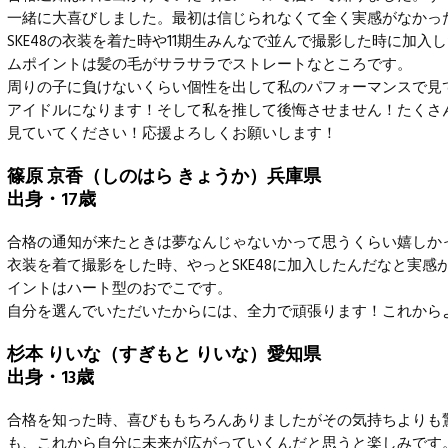
一緒に大喜びしました。最初は信じられなくて全く実感がなかっ
SKE48の衣装を着た時や11期生みんなで並んで撮影した時に加
ムポイントは髪の毛がサラサラでストレートなところです。
周りの子に負けないくらい個性を出して私のパフォーマンスで見
アイドルになります！そして私を推して後悔させません！たくさ
見ていてください！応援よろしくお願いします！
篠原 京香（しのはら きょうか）兵庫県
出身・17歳
合格の通知が来たときは夢なんじゃないかって思うくらい嬉しか
衣装を着て撮影をした時、やっとSKE48に加入したんだなと実感
イントはハート型のおでこです。
自分を選んでいただいたからには、全力で頑張ります！これから
杉本 りいな（すぎもと りいな）愛知県
出身・13歳
合格を知った時、喜びももちろんありましたがその気持ちよりも
も、これから自分に未来が広がっていくんだと思うと楽しみです。自