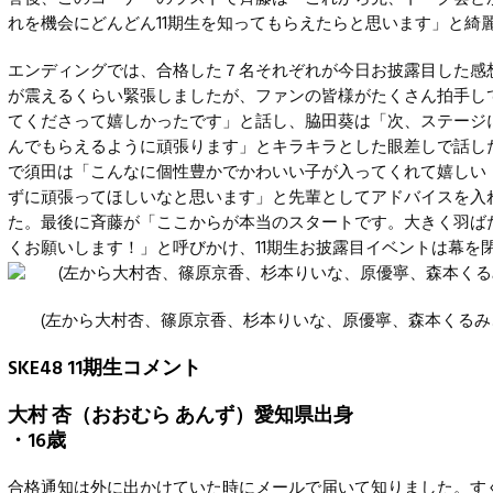
れを機会にどんどん11期生を知ってもらえたらと思います」と綺
エンディングでは、合格した７名それぞれが今日お披露目した感
が震えるくらい緊張しましたが、ファンの皆様がたくさん拍手し
てくださって嬉しかったです」と話し、脇田葵は「次、ステージに
んでもらえるように頑張ります」とキラキラとした眼差しで話し
で須田は「こんなに個性豊かでかわいい子が入ってくれて嬉しい
ずに頑張ってほしいなと思います」と先輩としてアドバイスを入れ
た。最後に斉藤が「ここからが本当のスタートです。大きく羽ば
くお願いします！」と呼びかけ、11期生お披露目イベントは幕を
(左から大村杏、篠原京香、杉本りいな、原優寧、森本くるみ
SKE48 11期生コメント
大村 杏（おおむら あんず）愛知県出身
・16歳
合格通知は外に出かけていた時にメールで届いて知りました。す