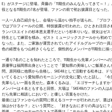
E）がステージに登場。斉藤の「11期生のみんな入ってきて～！
役となる11期生の7名が登場、ファンの前で初お披露目となった。
一人一人自己紹介をし、会場から温かい拍手が送られ、「プロフィー
ではプロフィールの公開、特技披露が行われた。ひときわ注目さ
ランパスエイトの杉本恵太選手だという杉本りいな。彼女はゼス
待生として練習を積み、ゼスト ミュージックスクールから初めてS
なった。また、ご家族が運営されていたアイドルグループの一員
色の経歴をもつ山村さくらなど、個性的なメンバーが11期生に揃
一通り7名のことを知れたところで、11期生から先輩メンバーへ
原優寧は福岡県出身ということで「愛知県の美味しいご飯屋さん
問。原同様に他県から合格し、SKE48として活動する松本は、ド
いてくるという愛知県のモーニングの文化に驚いたと話し、「今
先輩らしい一面を見せた。森本くるみは、「エゴサーチしますか
メンバーは４名ともすると回答。大場は「SKE48のファンの人は
だら先輩に相談しにおいで」と優しい言葉をかけた。
最後にはファンからの質問に答えるコーナーが行われたが、選ば
油はかけるか？」という質問と、「好きなおにぎりの具はなに？
答後、このコーナーのラストで斉藤は「これから先、トーク会と