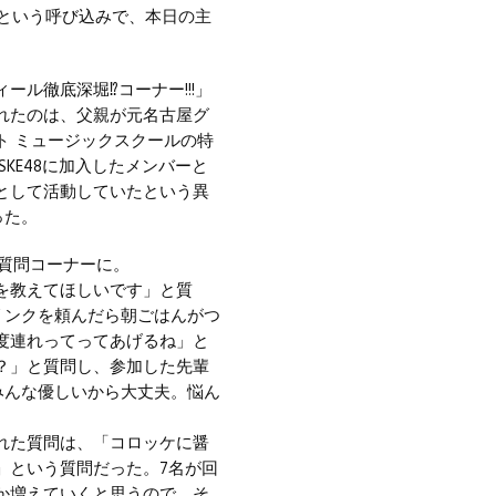
」という呼び込みで、本日の主
ル徹底深堀⁉コーナー!!!」
れたのは、父親が元名古屋グ
ト ミュージックスクールの特
KE48に加入したメンバーと
として活動していたという異
った。
の質問コーナーに。
を教えてほしいです」と質
リンクを頼んだら朝ごはんがつ
度連れってってあげるね」と
？」と質問し、参加した先輩
みんな優しいから大丈夫。悩ん
れた質問は、「コロッケに醤
」という質問だった。7名が回
か増えていくと思うので、そ