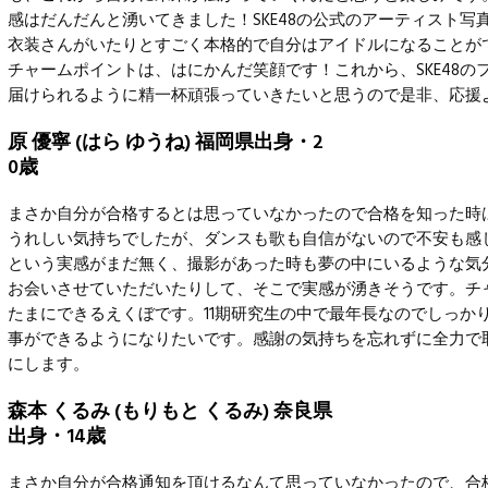
感はだんだんと湧いてきました！SKE48の公式のアーティスト写
衣装さんがいたりとすごく本格的で自分はアイドルになることが
チャームポイントは、はにかんだ笑顔です！これから、SKE48の
届けられるように精一杯頑張っていきたいと思うので是非、応援
原 優寧 (はら ゆうね) 福岡県出身・2
0歳
まさか自分が合格するとは思っていなかったので合格を知った時
うれしい気持ちでしたが、ダンスも歌も自信がないので不安も感じま
という実感がまだ無く、撮影があった時も夢の中にいるような気
お会いさせていただいたりして、そこで実感が湧きそうです。チ
たまにできるえくぼです。11期研究生の中で最年長なのでしっか
事ができるようになりたいです。感謝の気持ちを忘れずに全力で
にします。
森本 くるみ (もりもと くるみ) 奈良県
出身・14歳
まさか自分が合格通知を頂けるなんて思っていなかったので、合