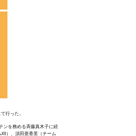
場にて行った。
ャプテンを務める斉藤真木子に続
KII）、須田亜香里（チーム