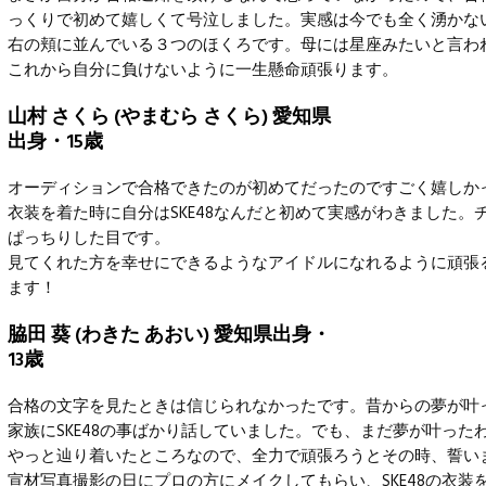
っくりで初めて嬉しくて号泣しました。実感は今でも全く湧かな
右の頬に並んでいる３つのほくろです。母には星座みたいと言わ
これから自分に負けないように一生懸命頑張ります。
山村 さくら (やまむら さくら) 愛知県
出身・15歳
オーディションで合格できたのが初めてだったのですごく嬉しか
衣装を着た時に自分はSKE48なんだと初めて実感がわきました。
ぱっちりした目です。
見てくれた方を幸せにできるようなアイドルになれるように頑張
ます！
脇田 葵 (わきた あおい) 愛知県出身・
13歳
合格の文字を見たときは信じられなかったです。昔からの夢が叶
家族にSKE48の事ばかり話していました。でも、まだ夢が叶った
やっと辿り着いたところなので、全力で頑張ろうとその時、誓い
宣材写真撮影の日にプロの方にメイクしてもらい、SKE48の衣装