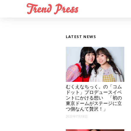
LATEST NEWS
むくえなちっく。の「コム
ドット」プロデュースイベ
ントにかける想い 「初の
東京ドームがステージに立
つ側なんて贅沢！」
2023年7月18日