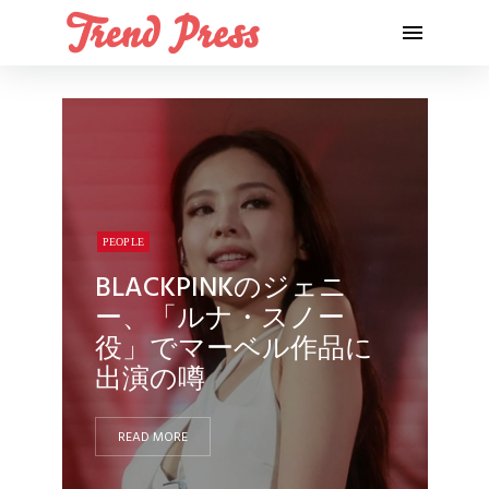
術廻戦』のスウェット
を着てお出かけ【写真
PEOPLE
アリ】
READ MORE
PEOPLE