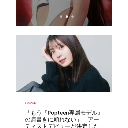
BLACKPINKのジェニ
ー、「ルナ・スノー
役」でマーベル作品に
出演の噂
PEOPLE
「もう『Popteen専属モデル』
の肩書きに頼れない」 アー
ティストデビューが決定した