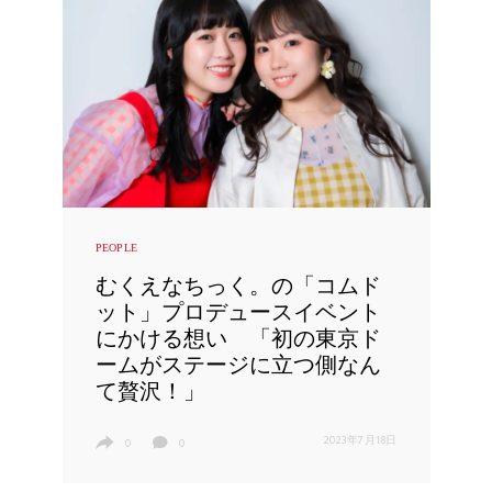
PEOPLE
むくえなちっく。の「コムド
ット」プロデュースイベント
にかける想い 「初の東京ド
ームがステージに立つ側なん
て贅沢！」
2023年7月18日
0
0