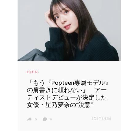
PEOPLE
「もう『Popteen専属モデル』
の肩書きに頼れない」 アー
ティストデビューが決定した
女優・星乃夢奈の“決意”
2023年5月2日
0
0