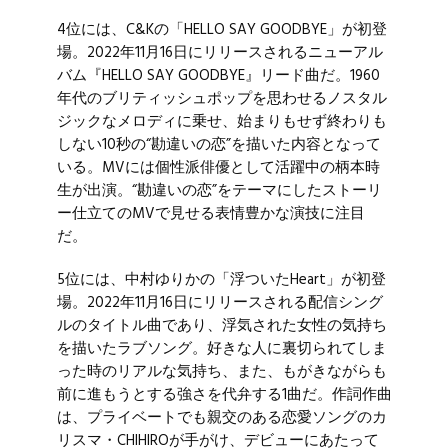
4位には、C&Kの「HELLO SAY GOODBYE」が初登
場。2022年11月16日にリリースされるニューアル
バム『HELLO SAY GOODBYE』リード曲だ。1960
年代のブリティッシュポップを思わせるノスタル
ジックなメロディに乗せ、始まりもせず終わりも
しない10秒の“勘違いの恋”を描いた内容となって
いる。MVには個性派俳優として活躍中の柄本時
生が出演。“勘違いの恋”をテーマにしたストーリ
ー仕立てのMVで見せる表情豊かな演技に注目
だ。
5位には、
中村ゆりか
の「浮ついたHeart」が初登
場。2022年11月16日にリリースされる配信シング
ルのタイトル曲であり、浮気された女性の気持ち
を描いたラブソング。好きな人に裏切られてしま
った時のリアルな気持ち、また、もがきながらも
前に進もうとする強さを代弁する1曲だ。作詞作曲
は、プライベートでも親交のある恋愛ソングのカ
リスマ・CHIHIROが手がけ、デビューにあたって