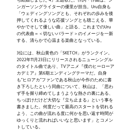
ち結婚しました 4』主題歌だ。作詞・作曲は、シ
ンガーソングライターの優里が担当。
Uru
自身も
「ウェディングソングとも、それぞれの歩みを後
押してくれるような応援ソングとも聴こえる、華
やかでそして優しい曲」と語る、これまでの
Uru
の代表曲＝＜切ないバラード＞のイメージを一新
する、清らかで心温まる楽曲となっている。
3位には、
秋山黄色
の「SKETCH」がランクイン。
2022年11月23日にリリースされるニューシングル
のタイトル曲であり、TVアニメ『僕のヒーローア
カデミア』第6期エンディングテーマだ。自身
も“ヒロアカ”ファンである秋山が今作のために書
き下ろしたという同曲について、秋山は、「思わ
ず手を握り締めてしまうような熱さの裏にある、
ちっぽけだけど大切な『立ち止まる』という事を
書きました。何度だって最高のスタートを切れる
よう、この曲が流れる度に何かを思い返す時間が
ゆっくりと流れればいいなと思います」とコメン
トしている。