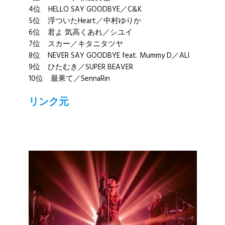
4位 HELLO SAY GOODBYE／C&K
5位 浮ついたHeart／
中村ゆりか
6位 君よ 気高くあれ／
シユイ
7位 スカー／
キタニタツヤ
8位 NEVER SAY GOODBYE feat. Mummy D／
ALI
9位 ひたむき／
SUPER BEAVER
10位 最果て／
SennaRin
リンク元