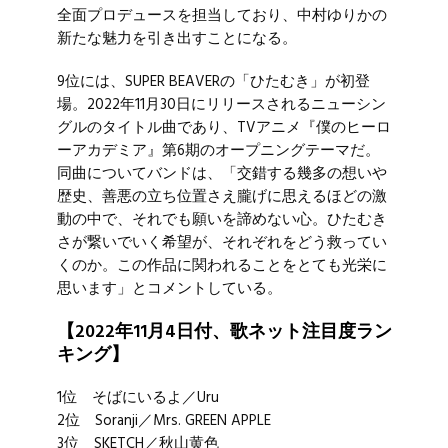
全面プロデュースを担当しており、
中村ゆりか
の
新たな魅力を引き出すことになる。
9位には、
SUPER BEAVER
の「ひたむき」が初登
場。2022年11月30日にリリースされるニューシン
グルのタイトル曲であり、TVアニメ『僕のヒーロ
ーアカデミア』第6期のオープニングテーマだ。
同曲についてバンドは、「交錯する幾多の想いや
歴史、善悪の立ち位置さえ朧げに思えるほどの激
動の中で、それでも願いを諦めない心。ひたむき
さが繋いでいく希望が、それぞれをどう救ってい
くのか。この作品に関われることをとても光栄に
思います」とコメントしている。
【2022年11月4日付、歌ネット注目度ラン
キング】
1位 そばにいるよ／
Uru
2位 Soranji／
Mrs. GREEN APPLE
3位 SKETCH／
秋山黄色