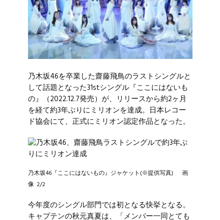
乃木坂46
を卒業した
齋藤飛鳥
のラストシングルと
して話題となった31stシングル『ここにはないも
の』（2022.12.7発売）が、リリースから約2ヶ月
を経て約3年ぶりにミリオンを達成。日本レコー
ド協会にて、正式にミリオン認定作品となった。
乃木坂46『ここにはないもの』ジャケット(※提供写真) 画
像 2/2
今年度のシングル部門では初となる快挙となる。
キャプテンの
秋元真夏
は、「メンバー一同とても