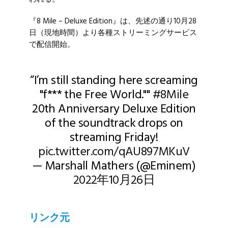
『8 Mile – Deluxe Edition』は、先述の通り10月28
日（現地時間）より各種ストリーミングサービス
で配信開始。
“I’m still standing here screaming
"f*** the Free World.""
#8Mile
20th Anniversary Deluxe Edition
of the soundtrack drops on
streaming Friday!
pic.twitter.com/qAU897MKuV
— Marshall Mathers (@Eminem)
2022年10月26日
リンク元