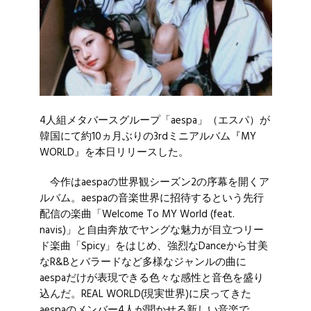
4人組メタバースグループ「aespa」（エスパ）が
韓国にて約10ヵ月ぶりの3rdミニアルバム『MY
WORLD』を本日リリースした。
今作はaespaの世界観シーズン2の序幕を開くア
ルバム。aespaの音楽世界に招待するという先行
配信の楽曲「Welcome To MY World (feat.
navis)」と自由奔放でヤングな魅力が目立つリー
ド楽曲「Spicy」をはじめ、強烈なDanceから甘美
なR&Bとバラードなど多様なジャンルの曲に
aespaだけが表現できる色々な感性と音色を盛り
込んだ。REAL WORLD(現実世界)に戻ってきた
aespaのメンバー4人が聞かせる新しい音楽で、