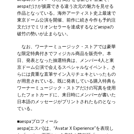
aespaだけが披露できる違う次元の魅力を見せる
作品となっている。海外アーティスト史上最速で
東京ドーム公演を開催、前作に続き今作も予約注
文だけでミリオンセラーを達成するなどaespaの
破竹の勢いが止まらない。
なお、ワーナーミュージック・ストアでは豪華
な限定特典付きでフィジカル商品を販売中。本
日、発表となった抽選特典は、メンバー4人と東
京ドーム公演で会えるスペシャルなイベント。さ
らには貴重な直筆サイン入りチェキといったもの
が用意されている。既に発表している購入特典も
ワーナーミュージック・ストアだけの写真を使用
したフォトカードに、来日時にメンバーが書いた
日本語のメッセージがプリントされたものとなっ
ている。
■aespaプロフィール
aespa(エスパ)は、“Avatar X Experience”を表現し