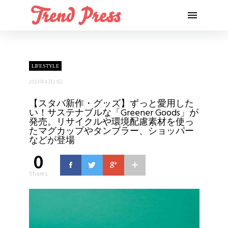
LIFESTYLE
2023年4月23日
【スタバ新作・グッズ】ずっと愛用した
い！サステナブルな「Greener Goods」が
発売。リサイクルや環境配慮素材を使っ
たマグカップやタンブラー、ショッパー
などが登場
0
Shares