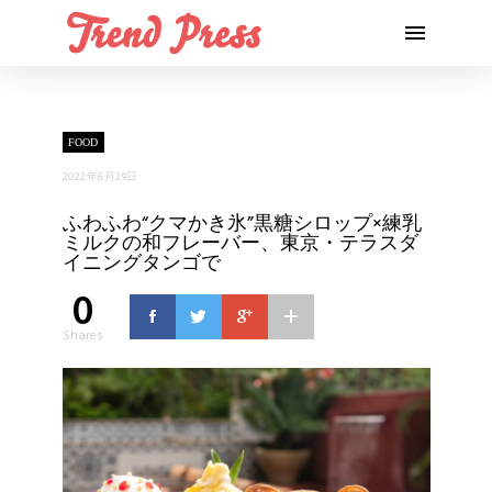
FOOD
2022年6月29日
ふわふわ“クマかき氷”黒糖シロップ×練乳
ミルクの和フレーバー、東京・テラスダ
イニングタンゴで
0
Shares