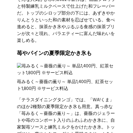
と特製練乳ミルクベースで仕上げた和フレーバー
だ。トップのシロップ部分の下には、あずきやか
りんとうといった和の素材を忍ばせている。食べ
進めると、抹茶かき氷やぷるぷる食感の抹茶プリ
ンが次々と現れ、バラエティーに富んだ味わいを
楽しめる。
苺やパインの夏季限定かき氷も
苺みるく～薔薇の薫り～ 単品1,400円、紅茶セッ
ト1,800円 ※サービス料込
「テラスダイニングタンゴ」では、「WA!くま」
のほか2種類の夏季限定かき氷も用意。真っ赤な
「苺みるく～薔薇の薫り～」は、薔薇のジェラー
トや苺のコンポート入りのふわふわかき氷に、自
家製苺ソースと練乳ミルクをかけたかき氷。トッ