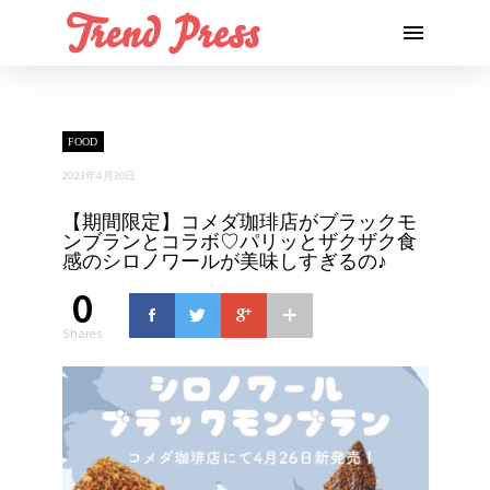
FOOD
2023年4月30日
【期間限定】コメダ珈琲店がブラックモ
ンブランとコラボ♡パリッとザクザク食
感のシロノワールが美味しすぎるの♪
0
Shares