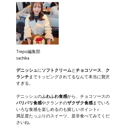
Trepo編集部
sachika
デニッシュ
に
ソフトクリーム
と
チョコソース
、
ク
ランチ
までトッピングされてるなんて本当に贅沢
すぎる。
デニッシュの
ふわふわ食感
から、チョコソースの
パリパリ食感
やクランチの
ザクザク食感
までいろ
いろな食感を楽しめるのも嬉しいポイント♪
満足度たっぷりのスイーツ、是非食べてみてくだ
さいね。