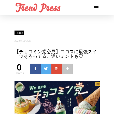
FOOD
2023年5月28日
【チョコミン党必見】ココスに最強スイ
ーツそろってる。追いミントも♡
0
Shares