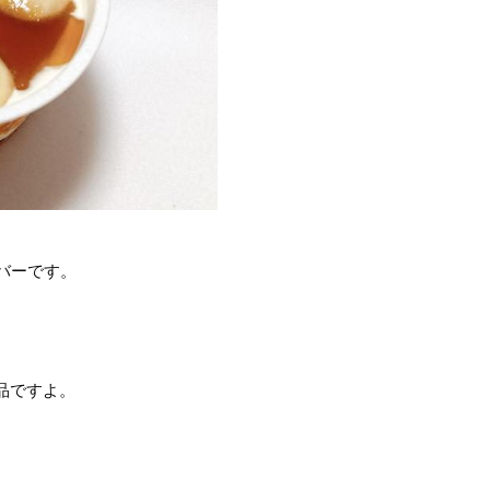
。
ーバーです。
。
品ですよ。