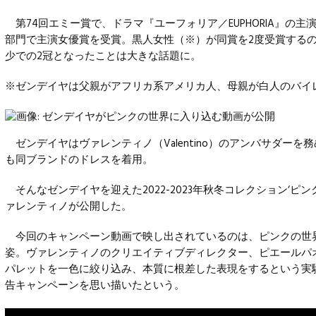
第74回エミー賞で、ドラマ『ユーフォリア／EUPHORIA』の主
部門で主演女優賞を受賞。黒人女性（※）が同賞を2度受賞する
少での2冠となったことは大きな話題に。
※ゼンデイヤは父親がアフリカ系アメリカ人、母親が白人のバイ
ゼンデイヤはヴァレンティノ（Valentino）のアンバサダーを
も同ブランドのドレスを着用。
そんなゼンデイヤを迎えた2022-2023年秋冬コレクション‘ピン
ァレンティノが公開した。
今回のキャンペーン動画で映し出されているのは、ピンクの世
姿。ヴァレンティノのクリエイティブディレクター、ピエールパ
パレットを一色に絞り込み、本質に根差した表現をするという実
告キャンペーンを思い描いたという。