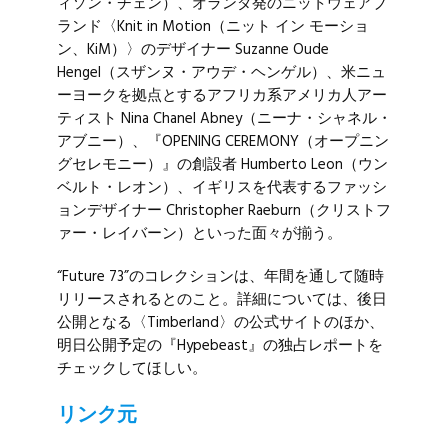
ィソン・チェン）、オランダ発のニットウェアブ
ランド〈Knit in Motion（ニット イン モーショ
ン、KiM）〉のデザイナー
Suzanne Oude
Hengel
（スザンヌ・アウデ・ヘンゲル）、米ニュ
ーヨークを拠点とするアフリカ系アメリカ人アー
ティスト
Nina Chanel Abney
（ニーナ・シャネル・
アブニー）、『OPENING CEREMONY（オープニン
グセレモニー）』の創設者
Humberto Leon
（ウン
ベルト・レオン）、イギリスを代表するファッシ
ョンデザイナー
Christopher Raeburn
（クリストフ
ァー・レイバーン）といった面々が揃う。
“Future 73”のコレクションは、年間を通して随時
リリースされるとのこと。詳細については、後日
公開となる〈Timberland〉の
公式サイト
のほか、
明日公開予定の『Hypebeast』の独占レポートを
チェックしてほしい。
リンク元