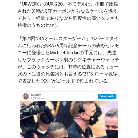
「URWERK」のUR-220。本モデルは、樹脂で圧縮
された81層のCTPカーボンからなるケースを備え
ており、軽量でありながら強度性の高いタフさも
特徴のうちの1つだ。
「第71回NBAオールスターゲーム」のハーフタイ
ムに行われたNBA75周年記念チームの表彰セレモ
ニーに登場したMichael Jordanの手元には、先述
したブラックカーボン製のシグネチャーウォッチ
が。このウォッチには、12時の位置にあるリュー
ズの下に彼の代名詞とも言える“23”をローマ数字
で表記した“XXIII”がゴールドで刻まれている。