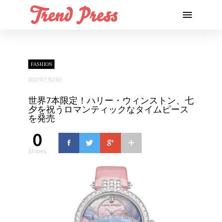
FASHION
2022年7月23日
世界7本限定！ハリー・ウィンストン、七
夕を祝うロマンティックなタイムピース
を発売
0
Shares