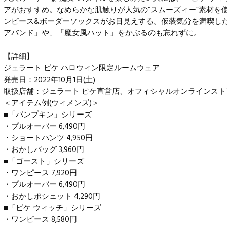
アがおすすめ。なめらかな肌触りが人気の“スムーズィー”素材を
ンピース&ボーダーソックスがお目見えする。仮装気分を満喫し
アバンド」や、「魔女風ハット」をかぶるのも忘れずに。
【詳細】
ジェラート ピケ ハロウィン限定ルームウェア
発売日：2022年10月1日(土)
取扱店舗：
ジェラート ピケ直営店
、オフィシャルオンラインスト
＜アイテム例(ウィメンズ)＞
■「パンプキン」シリーズ
・プルオーバー 6,490円
・ショートパンツ 4,950円
・おかしバッグ 3,960円
■「ゴースト」シリーズ
・ワンピース 7,920円
・プルオーバー 6,490円
・おかしポシェット 4,290円
■「ピケ ウィッチ」シリーズ
・ワンピース 8,580円