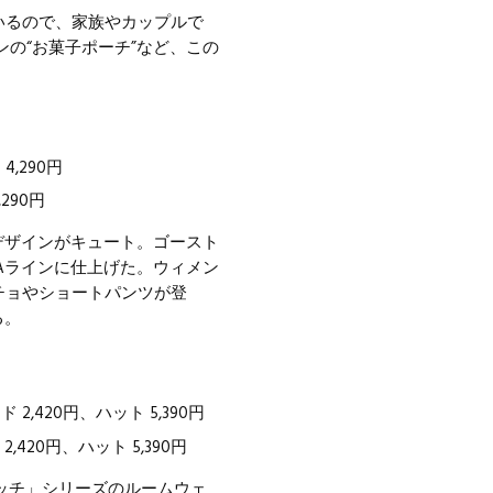
いるので、家族やカップルで
の“お菓子ポーチ”など、この
290円
デザインがキュート。ゴースト
Aライン
に仕上げた。ウィメン
チョ
やショートパンツが登
る。
420円、ハット 5,390円
ィッチ」シリーズのルームウェ