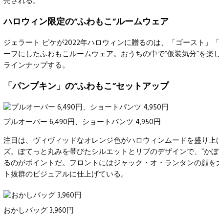
売される。
ハロウィン限定の“ふわもこ”ルームウェア
ジェラート ピケが2022年ハロウィンに贈るのは、「ゴースト」
ーフ
にしたふわもこルームウェア。おうちの中で“仮装気分”を楽
ラインナップする。
「パンプキン」の“ふわもこ”セットアップ
プルオーバー
6,490円、ショートパンツ 4,950円
注目は、
ヴィヴィッド
なオレンジ色がハロウィンムードを盛り上
ズ。ぽてっと丸みを帯びたシルエットとリブのデザインで、“かぼ
るのがポイントだ。フロントにはジャック・オ・ランタンの顔を
ト抜群のビジュアルに仕上げている。
おかしバッグ 3,960円