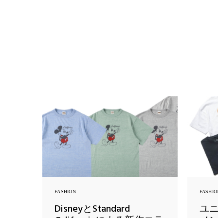
FASHION
FASHIO
DisneyとStandard
ユニ