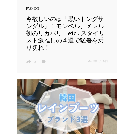
FASHION
今欲しいのは「黒いトングサ
ンダル」！モンベル、メレル
初のリカバリーetc…スタイリ
スト激推しの４選で猛暑を乗
り切れ！
2023年7月30日
0
0