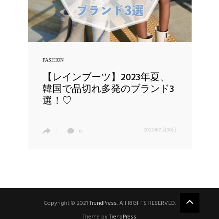
FASHION
【レインブーツ】2023年夏、
韓国で品切れ多発のブランド3
選！♡
2023年7月30日
1
0
Copyright © 2021
TrendPress
. All RIGHTS RESERVED.
Theme by
TrendPress