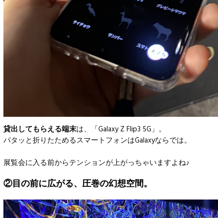
貸出してもらえる端末
は、「Galaxy Z Flip3 5G」。
パタッと折りたためるスマートフォンはGalaxyならでは。
展覧会に入る前からテンションが上がっちゃいますよね♪
②目の前に広がる、圧巻の幻想空間。