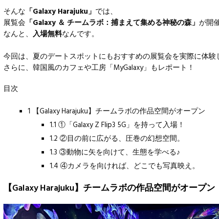
そんな
「Galaxy Harajuku」
では、
展覧会
「Galaxy ＆ チームラボ：捕まえて集める神秘の森」
が開
なんと、
入場無料
なんです。
今回は、夏のデートスポットにもおすすめの展覧会を実際に体験
さらに、韓国風のカフェや工房「MyGalaxy」もレポート！
目次
1 【Galaxy Harajuku】チームラボの作品空間がオープン
1.1 ①「Galaxy Z Flip3 5G」を持って入場！
1.2 ②目の前に広がる、圧巻の幻想空間。
1.3 ③動物に矢を向けて、生態を学べる♪
1.4 ④カメラを向ければ、どこでも写真映え。
【Galaxy Harajuku】チームラボの作品空間がオープン