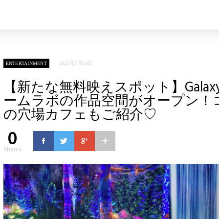
2022年7月29日
ENTERTAINMENT
【新たな無料映えスポット】Galaxy H
ームラボの作品空間がオープン！
の穴場カフェもご紹介♡
0
Shares