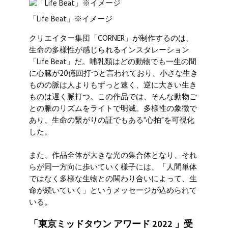
「Life Beat」※イメージ
クリエイター集団「CORNER」が制作するのは、
生命の多様性が感じられるインスタレーション
「Life Beat」だ。哺乳類はどの動物でも一生の間
に心臓が20億回打つと言われており、小さな生き
ものの脈は人よりもずっと速く、逆に大きい生き
ものは遅く脈打つ。この作品では、そんな動物ご
との脈のリズムをライトで明滅。多様性の象徴で
あり、生命の繋がりの証でもある“心拍”を可視化
した。
また、作品全体が大きな光の集合体となり、それ
らが同一方向に歩いていく様子には、「人間単体
ではなく多様な生物との関わり合いによって、生
命が続いていく」というメッセージが込められて
いる。
「東京ミッドタウン アワード 2022 」受