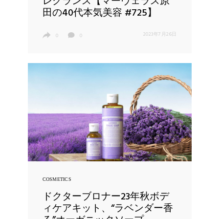
レグランス【マーヴェラス原
田の40代本気美容 #725】
2023年7月26日
0
0
COSMETICS
ドクターブロナー23年秋ボデ
ィケアキット、“ラベンダー香