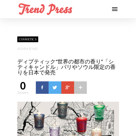
COSMETICS
2023年4月14日
ディプティック“世界の都市の香り”「シ
ティキャンドル」パリやソウル限定の香
りを日本で発売
0
Shares