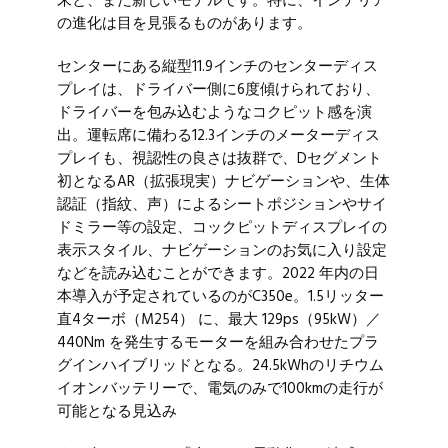
末と、まだ新しいモデルです。特に、インテリア
の進化は目を見張るものがあります。
センターにある縦型11.9インチのセンターディス
プレイは、ドライバー側に6度傾けられており、
ドライバーを包み込むようなコクピット感を演
出。運転席に備わる12.3インチのメーターディス
プレイも、視認性の良さは抜群で、Dセグメント
初となるAR（拡張現実）ナビゲーションや、生体
認証（指紋、声）によるシートポジションやサイ
ドミラー等の設定、コックピットディスプレイの
表示スタイル、ナビゲーションのお気に入り設定
などを読み込むことができます。
2022 年内の日
本導入が予定されているのがC350e。1.5リッター
直4ターボ（M254） に、最大 129ps（95kW）／
440Nm を発生するモーターを組み合わせたプラ
グインハイブリッドとなる。24.5kWhのリチウム
イオンバッテリーで、電気のみで100kmの走行が
可能となる見込み