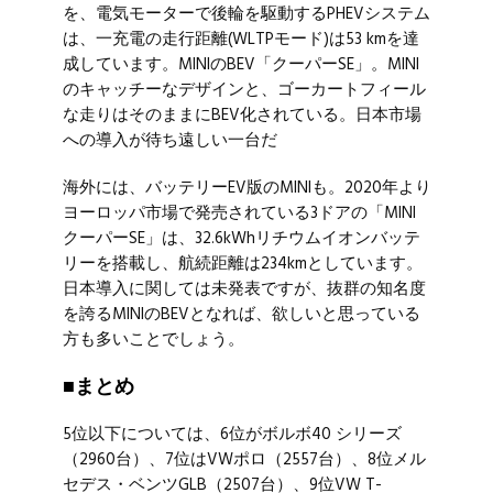
を、電気モーターで後輪を駆動するPHEVシステム
は、一充電の走行距離(WLTPモード)は53 kmを達
成しています。
MINIのBEV「クーパーSE」。MINI
のキャッチーなデザインと、ゴーカートフィール
な走りはそのままにBEV化されている。日本市場
への導入が待ち遠しい一台だ
海外には、バッテリーEV版のMINIも。2020年より
ヨーロッパ市場で発売されている3ドアの「MINI
クーパーSE」は、32.6kWhリチウムイオンバッテ
リーを搭載し、航続距離は234kmとしています。
日本導入に関しては未発表ですが、抜群の知名度
を誇るMINIのBEVとなれば、欲しいと思っている
方も多いことでしょう。
■まとめ
5位以下については、6位がボルボ40 シリーズ
（2960台）、7位はVWポロ（2557台）、8位メル
セデス・ベンツGLB（2507台）、9位VW T-