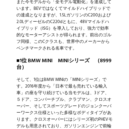
また今モデルから「全モデル電動化」を達成して
います。BEVではなくてマイルドハイブリッドで
の達成となりますが、1.5LガソリンのC200および
2.0LディーゼルのC220dともに、48Vマイルドハ
イブリッド（ISG）を導入しており、強力で効率
的なモーターアシストが得られます。前出のゴル
フ同様、このCクラスも、世界中のメーカーから
ベンチマークされる名車です。
■1位 BMW MINI MINIシリーズ （8999
台）
そして、1位はBMW MINIの「MINIシリーズ」で
す。2016年度から「日本で最も売れている輸入
車」の座を守り続けている当モデルは、3ドア、
５ドア、コンバーチブル、クラブマン、クロスオ
ーバー、そしてスポーツグレードのジョンクーパ
ーワークス仕様といった多様なボディタイプがあ
ります。クロスオーバーにはシリーズ初のPHEVモ
デルも用意されており、ガソリンエンジンで前輪