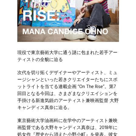
現役で東京藝術大学に通う謎に包まれた若手アー
ティストの全貌に迫る
次代を切り拓くデザイナーやアーティスト、ミュ
ージシャンといった若きクリエイターたちにスポ
ットライトを当てる連載企画 “
On The Rise
”。第7
回目となる今回は、さまざまなクリエイションを
手掛ける新進気鋭のアーティスト兼映画監督
大野
キャンディス真奈
に迫る。
東京藝術大学油画科に在学中のアーティスト兼映
画監督である大野キャンディス真奈は、2018年に
処女作『歴史から消えた小野小町』を発表。彼女