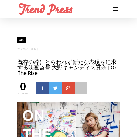
ART
2022年10月12日
既存の枠にとらわれず新たな表現を追求
する映画監督 大野キャンディス真奈 | On
The Rise
0
Shares