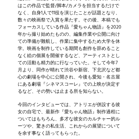
はこの作品で監督/脚本/カメラを担当するだけで
なく、自身1人で11役を演じたことが話題となり、
数々の映画祭で入賞を果たす。その後、本稿でも
フォーカスしている作品『愛ちゃん物語』を2020
年から撮り始めたものの、編集作業や公開に向け
ての準備が難航し、作業に集中するため大学を休
学。映画を制作している期間も創作を辞めること
なく絵の個展を開催するなど、アーティストとし
ての活動も精力的に行なっていた。そして今年7
月より、同作が晴れて渋谷や新宿、下北沢など都
心の劇場を中心に公開され、今後も愛知・名古屋
にある劇場『シネマスコーレ』での上映が決定す
るなど、その勢いは止まる所を知らない。
今回のインタビューでは、アトリエが併設する彼
女の自宅で、最新作『愛ちゃん物語』制作過程に
ついてはもちろん、多才な彼女のカルチャー的ル
ーツや、驚きの私生活、これからの展望について
を余す事なく語ってもらった。