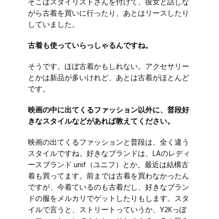
そこはスタイリストさんを付けて、彼女と話しな
がら古着を買いに行ったり、あとはリースしたり
していました。
古着も使っていらっしゃるんですね。
そうです。ほぼ古着かもしれない。アクセサリー
とかは新品が多いけれど、あとは古着がほとんど
です。
映画の中に出てくるファッション以外に、普段好
きなスタイルなどがあれば教えてください。
映画の出てくるファッションと普段は、全く違う
スタイルですね。好きなブランドは、LAのレディ
ースブランド
unif
（ユニフ）とか。最近は結構古
着も買ってます。前までは古着を買わなかったん
ですが、今着ているのも古着だし、好きなブラン
ドの服をメルカリでゲットしたりもします。スタ
イルで言うと、ストリートっていうか、Y2Kっぽ