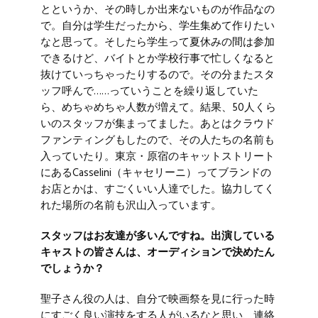
とというか、その時しか出来ないものが作品なの
で。自分は学生だったから、学生集めて作りたい
なと思って。そしたら学生って夏休みの間は参加
できるけど、バイトとか学校行事で忙しくなると
抜けていっちゃったりするので。その分またスタ
ッフ呼んで……っていうことを繰り返していた
ら、めちゃめちゃ人数が増えて。結果、50人くら
いのスタッフが集まってました。あとはクラウド
ファンティングもしたので、その人たちの名前も
入っていたり。東京・原宿のキャットストリート
にある
Casselini
（キャセリーニ）ってブランドの
お店とかは、すごくいい人達でした。協力してく
れた場所の名前も沢山入っています。
スタッフはお友達が多いんですね。出演している
キャストの皆さんは、オーディションで決めたん
でしょうか？
聖子さん役の人は、自分で映画祭を見に行った時
にすごく良い演技をする人がいるなと思い、連絡