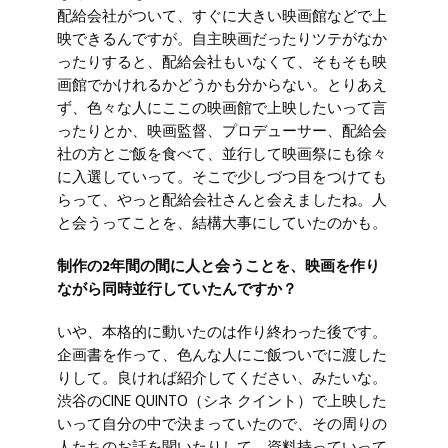
配給会社がついて、すぐに大きい映画館などで上
映できるんですが。自主映画だったりツテがなか
ったりすると、配給会社もいなくて、そもそも映
画館でかけれるかどうかも分からない。とりあえ
ず、色々な人にここの映画館で上映したいって言
ったりとか、映画監督、プロデューサー、配給会
社の方とご飯を食べて、並行して映画祭にも徐々
に入選していって。そこで少しづつ目をつけても
らって、やっと配給会社さんと会えましたね。人
と会うってことを、結構大事にしていたのかも。
制作の2年間の間に人と会うことを、映画を作り
ながら同時並行していたんですか？
いや、本格的に動いたのは作り終わった後です。
企画書を作って、色んな人にご飯ついでに渡した
りして。良ければ紹介してください、みたいな。
渋谷のCINE QUINTO（シネ クイント）で上映した
いって自分の中で決まっていたので、その周りの
人たちのお話を聞いたりして、資料持っていって