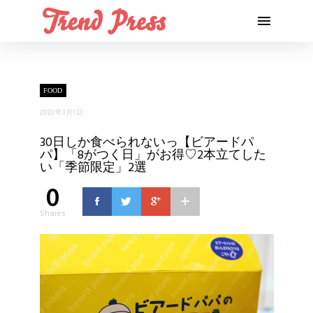
FOOD
2022年3月1日
30日しか食べられないっ【ビアードパ
パ】「8がつく日」がお得♡2本立てした
い「季節限定」2選
0
Shares